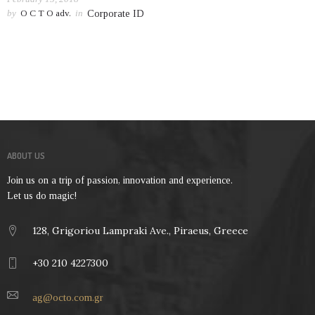
by
O C T O adv.
in
Corporate ID
ABOUT US
Join us on a trip of passion, innovation and experience.
Let us do magic!
128, Grigoriou Lampraki Ave., Piraeus, Greece
+30 210 4227300
ag@octo.com.gr