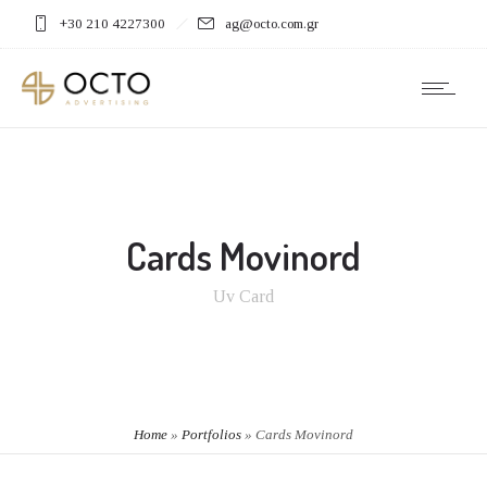
+30 210 4227300
ag@octo.com.gr
Cards Movinord
Uv Card
Home
»
Portfolios
»
Cards Movinord