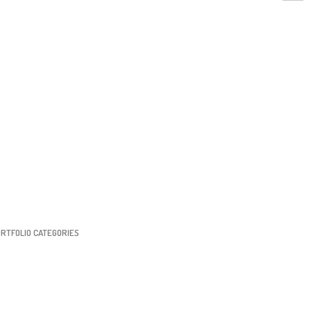
RTFOLIO CATEGORIES
vertisement
ochure Design
rporate id