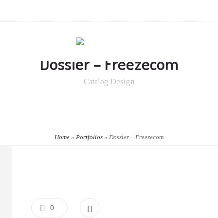
Dossier – Freezecom
Catalog Design
Home
»
Portfolios
»
Dossier – Freezecom
0