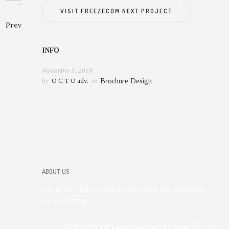
VISIT FREEZECOM NEXT PROJECT
Prev
INFO
November 5, 2018
by
O C T O adv.
in
Brochure Design
ABOUT US
Join us on a trip of passion, innovation and experience.
Let us do magic!
128, Grigoriou Lampraki Ave., Piraeus, Greece