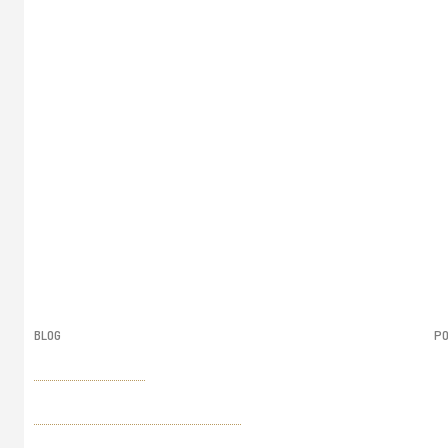
BLOG
PO
Ad
AI in Advertising
Br
Paper vs. Digital in Advertising
Co