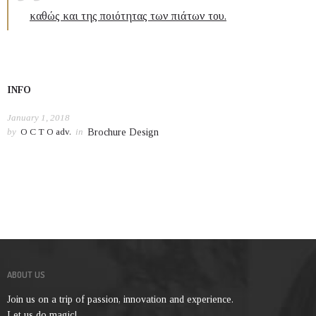
καθώς και της ποιότητας των πιάτων του.
INFO
January 1, 2018
by
O C T O adv.
in
Brochure Design
ABOUT US
Join us on a trip of passion, innovation and experience.
Let us do magic!