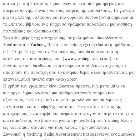
καταλήγει στη θάλασσα, δημιουργώντας ένα αίσθημα ηρεμίας και
απεραντοσύνης, ιδανικό για τους λάτρεις της ναυσιπλοΐας. Το γαλάζιο
και το μπλε της θάλασσας και του ουρανού συνδυάζονται αρμονικά με
το μπλε του βιβλίου, ενώ τα χρυσά γράμματα προσδίδουν μια αίσθηση
πολυτέλειας και κλασικού στυλ.
Στο κάτω μέρος της καταχώρισης, σε μπλε φόντο, διακρίνεται το
λογότυπο του Yachting Radio
-που επίσης έχει σχεδιάσει η ομάδα της
OCTO- με ένα χρυσό σχέδιο σκάφους, συνοδευόμενο από τη
διεύθυνση της ιστοσελίδας τους (
www.yachting-radio.com
). Το
λογότυπο και η διεύθυνση είναι διακριτικά τοποθετημένα, χωρίς να
αποσπούν την προσοχή από το κεντρικό θέμα, αλλά προσθέτοντας μια
επαγγελματική πινελιά στην καταχώριση.
Η χρήση των χρωμάτων είναι ιδιαίτερα προσεγμένη, με το μπλε να
κυριαρχεί, δημιουργώντας μια αίσθηση επαγγελματισμού και
αξιοπιστίας, ενώ τα χρυσά στοιχεία προσδίδουν την αίσθηση της
πολυτέλειας και της υψηλής ποιότητας. Το γενικότερο ύφος της
καταχώρησης είναι κομψό και μίνιμαλ, αποφεύγοντας περιττά στοιχεία
και εστιάζοντας στο βασικό μήνυμα: την ανάδειξη του Yachting Radio
ως κορυφαίου σταθμού για τους λάτρεις της ναυσιπλοΐας.
Συνολικά, η Yachting Radio Advertisement καταφέρνει να ενσωματώσει