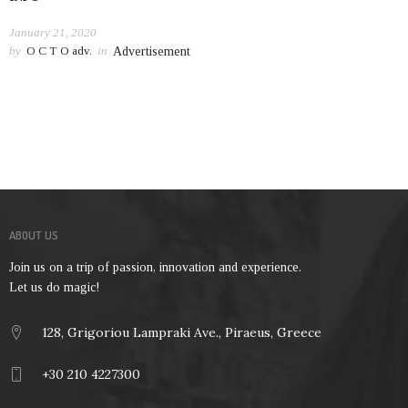
January 21, 2020
by
O C T O adv.
in
Advertisement
ABOUT US
Join us on a trip of passion, innovation and experience.
Let us do magic!
128, Grigoriou Lampraki Ave., Piraeus, Greece
+30 210 4227300