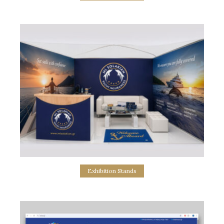
Sarenco Exhibition Stand
σχεδιασμός εκθεσιακού περιπτέρου
Exhibition Stands
ML Solakian Exhibition Stand Design