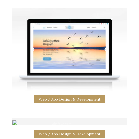
Ginis Meat Advertisment
σχεδιασμός διαφημιστικής καταχώρησης
Web / App Design & Development
Aliefs Website
Psychologist Website
Web / App Design & Development
σχεδιασμός & κατασκευή εταιρικού ιστότοπου
web site design