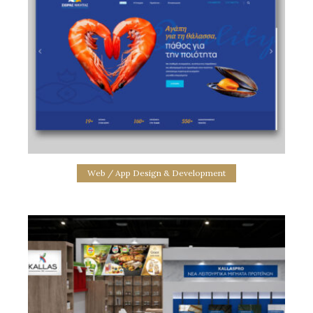
σχεδιασμός εκθεσιακού περιπτέρου
Web / App Design & Development
Website Sioras
web site design