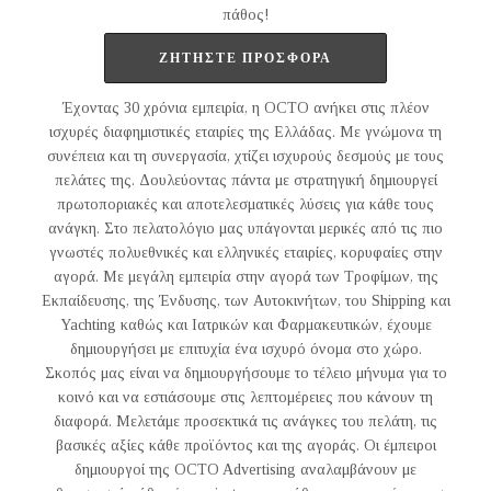
πάθος!
ΖΗΤΗΣΤΕ ΠΡΟΣΦΟΡΑ
Έχοντας 30 χρόνια εμπειρία, η OCTO ανήκει στις πλέον
ισχυρές διαφημιστικές εταιρίες της Ελλάδας. Με γνώμονα τη
συνέπεια και τη συνεργασία, χτίζει ισχυρούς δεσμούς με τους
πελάτες της. Δουλεύοντας πάντα με στρατηγική δημιουργεί
πρωτοποριακές και αποτελεσματικές λύσεις για κάθε τους
ανάγκη. Στο πελατολόγιο μας υπάγονται μερικές από τις πιο
γνωστές πολυεθνικές και ελληνικές εταιρίες, κορυφαίες στην
αγορά. Με μεγάλη εμπειρία στην αγορά των Τροφίμων, της
Εκπαίδευσης, της Ένδυσης, των Αυτοκινήτων, του Shipping και
Yachting καθώς και Ιατρικών και Φαρμακευτικών, έχουμε
δημιουργήσει με επιτυχία ένα ισχυρό όνομα στο χώρο.
Σκοπός μας είναι να δημιουργήσουμε το τέλειο μήνυμα για το
κοινό και να εστιάσουμε στις λεπτομέρειες που κάνουν τη
διαφορά. Μελετάμε προσεκτικά τις ανάγκες του πελάτη, τις
βασικές αξίες κάθε προϊόντος και της αγοράς. Οι έμπειροι
δημιουργοί της OCTO Advertising αναλαμβάνουν με