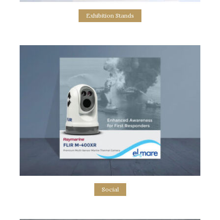
Exhibition Stands
El Mare Website
web site design
Social